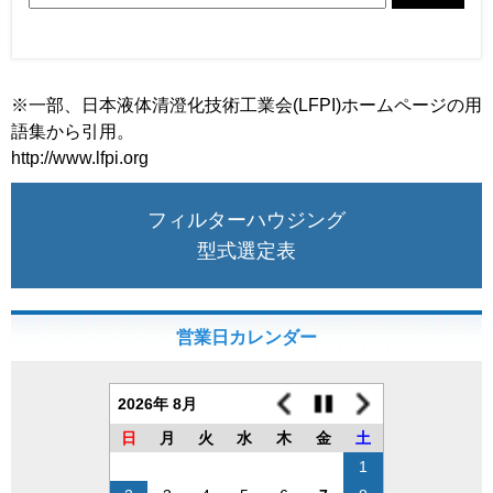
※一部、日本液体清澄化技術工業会(LFPI)ホームページの用
語集から引用。
http://www.lfpi.org
フィルターハウジング
型式選定表
営業日カレンダー
2026年 8月
日
月
火
水
木
金
土
1