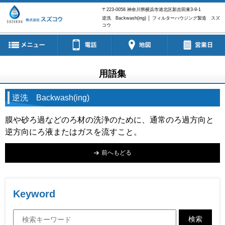
〒223-0058
神奈川県横浜市港北区新吉田東3-9-1
逆洗 Backwash(ing) │ フィルターハウジング製造 スズ
コウ
用語集
逆洗 Backwash(ing)
膜や砂ろ過などのろ材の洗浄のために、通常のろ過方向と
逆方向にろ液またはガスを流すこと。
前へもどる
Keyword
検索