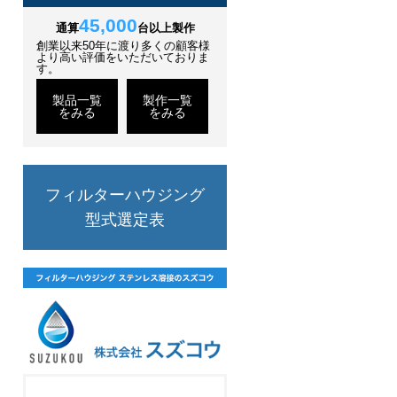
45,000
通算
台以上製作
創業以来50年に渡り多くの顧客様
より高い評価をいただいておりま
す。
製品一覧
製作一覧
をみる
をみる
フィルターハウジング
型式選定表