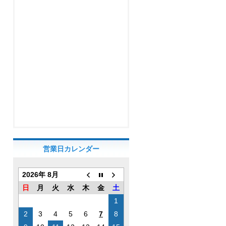
営業日カレンダー
2026年 8月
日
月
火
水
木
金
土
1
2
3
4
5
6
7
8