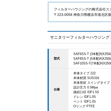
フィルターハウジングの株式会社スズ
〒223-0058 神奈川県横浜市港北区新吉田
サニタリーフィルターハウジング 
SAF6SS-T (3本配列X250L
型式
SAF8SS-T (5本配列X250L
SAF10SS-T(7本配列X250L/
本体タイプ 222
本体材質 SUS316
本体形状 スイングタイプ
設計圧力 0.5Mpa
仕様
接続口径 IDF1.5S
ドレン IDF1.0S
ベント IDF1.0S
Oリング PTFE