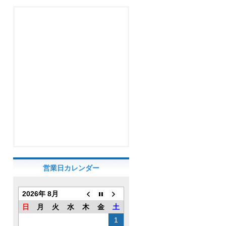
営業日カレンダー
2026年 8月
日
月
火
水
木
金
土
1