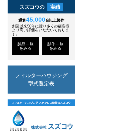
スズコウの
実績
45,000
通算
台以上製作
創業以来50年に渡り多くの顧客様
より高い評価をいただいておりま
す。
製品一覧
製作一覧
をみる
をみる
フィルターハウジング
型式選定表