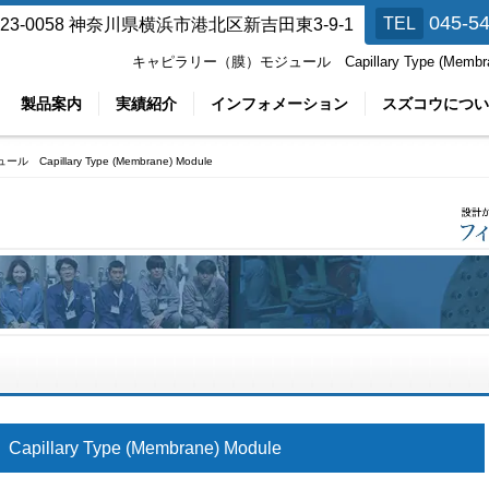
045-5
TEL
23-0058
神奈川県横浜市港北区新吉田東3-9-1
キャピラリー（膜）モジュール Capillary Type (Mem
製品案内
実績紹介
インフォメーション
スズコウについ
pillary Type (Membrane) Module
ry Type (Membrane) Module