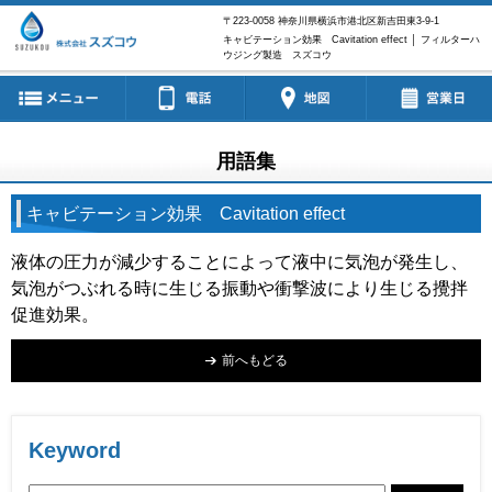
〒223-0058
神奈川県横浜市港北区新吉田東3-9-1
キャビテーション効果 Cavitation effect │ フィルターハ
ウジング製造 スズコウ
用語集
キャビテーション効果 Cavitation effect
液体の圧力が減少することによって液中に気泡が発生し、
気泡がつぶれる時に生じる振動や衝撃波により生じる攪拌
促進効果。
前へもどる
Keyword