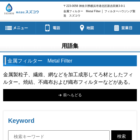
〒223-0058
神奈川県横浜市港北区新吉田東3-9-1
金属フィルター Metal Filter │ フィルターハウジング製
造 スズコウ
用語集
金属フィルター Metal Filter
金属製粒子、繊維、網などを加工成形してろ材としたフィ
ルター。焼結、不織布および織布フィルターなどがある。
前へもどる
Keyword
検索