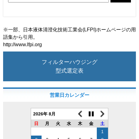
※一部、日本液体清澄化技術工業会(LFPI)ホームページの用
語集から引用。
http://www.lfpi.org
フィルターハウジング
型式選定表
営業日カレンダー
2026年 8月
日
月
火
水
木
金
土
1