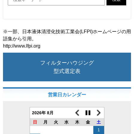
※一部、日本液体清澄化技術工業会(LFPI)ホームページの用
語集から引用。
http://www.lfpi.org
フィルターハウジング
型式選定表
営業日カレンダー
2026年 8月
日
月
火
水
木
金
土
1