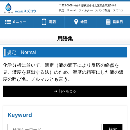
〒223-0058
神奈川県横浜市港北区新吉田東3-9-1
規定 Normal │ フィルターハウジング製造 スズコウ
用語集
規定 Normal
化学分析に於いて、滴定（液の滴下により反応の終点を
見、濃度を算出する法）のため、濃度の精密にした液の濃
度の呼び名。ノルマルとも言う。
前へもどる
Keyword
検索