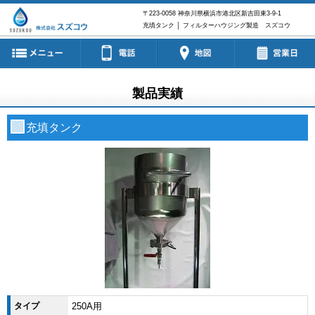
〒223-0058
神奈川県横浜市港北区新吉田東3-9-1
充填タンク │ フィルターハウジング製造 スズコウ
製品実績
充填タンク
タイプ
250A用