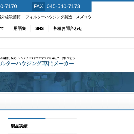
40-7170
045-540-7173
FAX
紫外線殺菌筒 │ フィルターハウジング製造 スズコウ
て
用語集
SNS
各種お問合わせ
製品実績