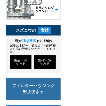
スズコウの
実績
45,000
通算
台以上製作
創業以来50年に渡り多くの顧客様
より高い評価をいただいておりま
す。
製品一覧
製作一覧
をみる
をみる
フィルターハウジング
型式選定表