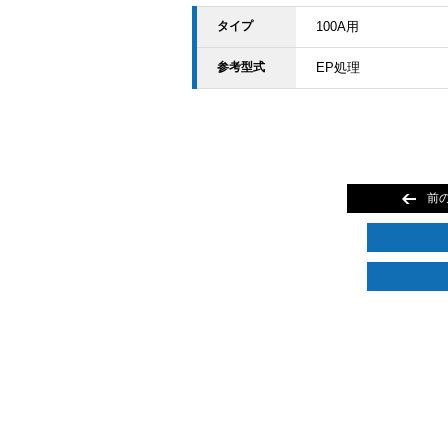
タイプ
100A用
参考型式
EP処理
前