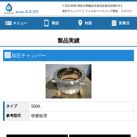
〒223-0058
神奈川県横浜市港北区新吉田東3-9-1
加圧チャンバー │ フィルターハウジング製造 スズコウ
製品実績
加圧チャンバー
タイプ
500A
参考型式
研磨処理